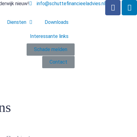
derwijk
nieuw!
info@schuttefinancieeladvies.nl
Diensten
Downloads
Interessante links
Schade melden
Contact
ns